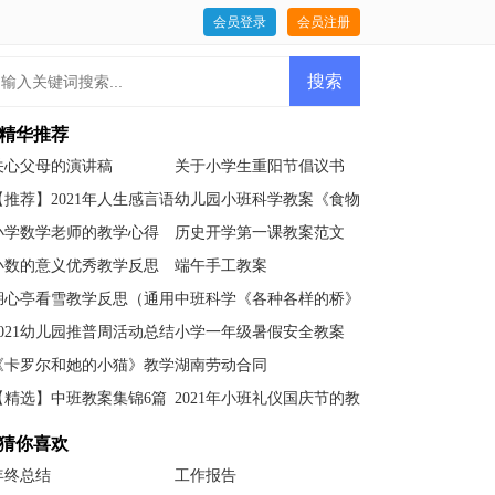
会员登录
会员注册
精华推荐
关心父母的演讲稿
关于小学生重阳节倡议书
【推荐】2021年人生感言语
幼儿园小班科学教案《食物
录集锦51条
的味道》含反思
小学数学老师的教学心得
历史开学第一课教案范文
小数的意义优秀教学反思
端午手工教案
（通用7篇）
湖心亭看雪教学反思（通用
中班科学《各种各样的桥》
14篇）
教案(附反思)
2021幼儿园推普周活动总结
小学一年级暑假安全教案
（精选7篇）
《卡罗尔和她的小猫》教学
湖南劳动合同
反思
【精选】中班教案集锦6篇
2021年小班礼仪国庆节的教
案范文（精选6篇）
猜你喜欢
年终总结
工作报告