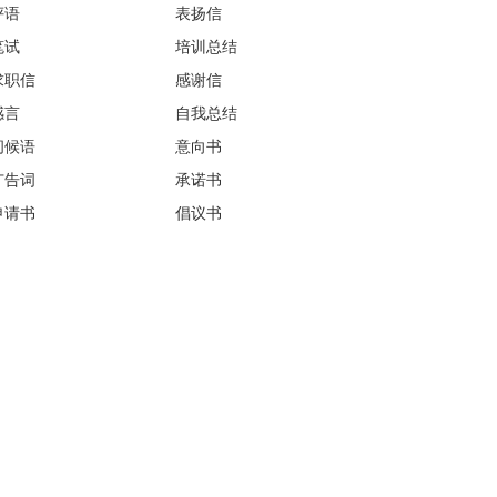
评语
表扬信
笔试
培训总结
求职信
感谢信
感言
自我总结
问候语
意向书
广告词
承诺书
申请书
倡议书