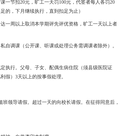
课一节扣20元，旷工一天罚100元，代签者每人各罚20
不足的，下月继续执行，直到扣足为止）
计达一周以上取消本学期评先评优资格，旷工一天以上者
得私自调课（公开课、听课或处理公务需调课者除外）。
规定执行。父母、子女、配偶生病住院（须县级医院证
福利假）3天以上的按事假处理。
值班领导请假。超过一天的向校长请假。在征得同意后，