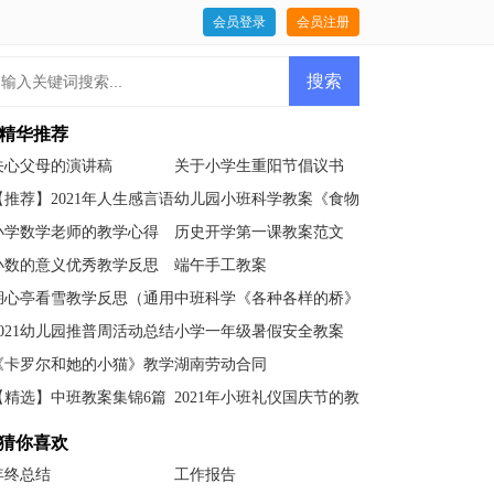
会员登录
会员注册
精华推荐
关心父母的演讲稿
关于小学生重阳节倡议书
【推荐】2021年人生感言语
幼儿园小班科学教案《食物
录集锦51条
的味道》含反思
小学数学老师的教学心得
历史开学第一课教案范文
小数的意义优秀教学反思
端午手工教案
（通用7篇）
湖心亭看雪教学反思（通用
中班科学《各种各样的桥》
14篇）
教案(附反思)
2021幼儿园推普周活动总结
小学一年级暑假安全教案
（精选7篇）
《卡罗尔和她的小猫》教学
湖南劳动合同
反思
【精选】中班教案集锦6篇
2021年小班礼仪国庆节的教
案范文（精选6篇）
猜你喜欢
年终总结
工作报告