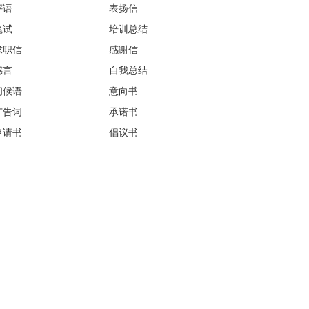
评语
表扬信
笔试
培训总结
求职信
感谢信
感言
自我总结
问候语
意向书
广告词
承诺书
申请书
倡议书