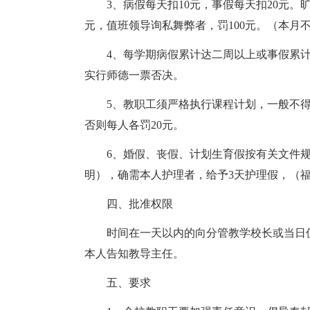
3、病假每天扣10元，事假每天扣20元。旷
元，值班领导询私舞弊者，罚100元。（本月
4、每学期病假累计达二周以上或事假累
实行师德一票否决。
5、教职工须严格执行课程计划，一般不
否则每人各罚20元。
6、婚假、丧假、计划生育假按有关文件
明），确需本人护理者，给予3天护理假，（
四、批准权限
时间在一天以内的向分管教学校长或当日
本人告知教导主任。
五、要求